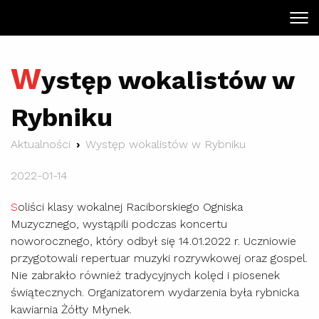
W
ystęp wokalistów w
Rybniku
Aktualności
Występ wokalistów w Rybniku
2022-01-14
S
oliści klasy wokalnej Raciborskiego Ogniska
Muzycznego, wystąpili podczas koncertu
noworocznego, który odbył się 14.01.2022 r. Uczniowie
przygotowali repertuar muzyki rozrywkowej oraz gospel.
Nie zabrakło również tradycyjnych kolęd i piosenek
świątecznych. Organizatorem wydarzenia była rybnicka
kawiarnia Żółty Młynek.