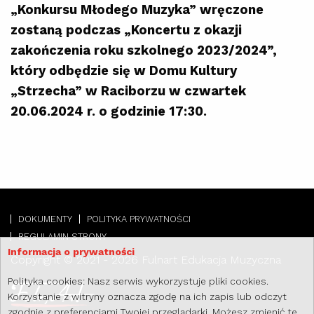
„Konkursu Młodego Muzyka” wręczone
zostaną podczas „Koncertu z okazji
zakończenia roku szkolnego 2023/2024”,
który odbędzie się w Domu Kultury
„Strzecha” w Raciborzu w czwartek
20.06.2024 r. o godzinie 17:30.
DOKUMENTY
POLITYKA PRYWATNOŚCI
REGULAMIN STRONY
Informacja o prywatności
Copyright © 2021 - 2026 Fulnart Edukacja Muzyczna
Polityka cookies: Nasz serwis wykorzystuje pliki cookies.
Korzystanie z witryny oznacza zgodę na ich zapis lub odczyt
zgodnie z preferencjami Twojej przeglądarki. Możesz zmienić te