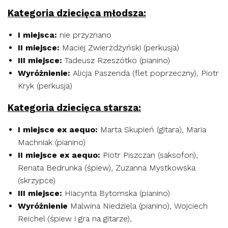
Kategoria dziecięca młodsza:
I miejsca:
nie przyznano
II miejsce:
Maciej Zwierżdżyński (perkusja)
III miejsce:
Tadeusz Rzeszótko (pianino)
Wyróżnienie:
Alicja Paszenda (flet poprzeczny), Piotr
Kryk (perkusja)
Kategoria dziecięca starsza:
I miejsce ex aequo:
Marta Skupień (gitara), Maria
Machniak (pianino)
II miejsce ex aequo:
Piotr Piszczan (saksofon),
Renata Bedrunka (śpiew), Zuzanna Mystkowska
(skrzypce)
III miejsce:
Hiacynta Bytomska (pianino)
Wyróżnienie
Malwina Niedziela (pianino), Wojciech
Reichel (śpiew i gra na gitarze),