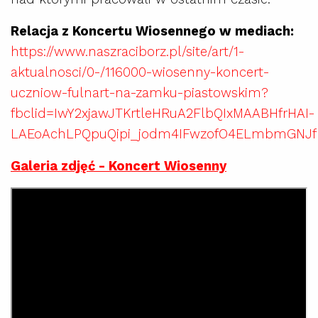
Relacja z Koncertu Wiosennego w mediach:
https://www.naszraciborz.pl/site/art/1-
aktualnosci/0-/116000-wiosenny-koncert-
uczniow-fulnart-na-zamku-piastowskim?
fbclid=IwY2xjawJTKrtleHRuA2FlbQIxMAABHfrHAI-
LAEoAchLPQpuQipi_jodm4IFwzofO4ELmbmGNJ
Galeria zdjęć - Koncert Wiosenny