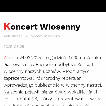
K
oncert Wiosenny
Aktualności
Koncert Wiosenny
2025-03-25
W
dniu
24.03.2025 r. o godzinie 17:30 na Zamku
Piastowskim w Raciborzu odbył się Koncert
Wiosenny naszych uczniów. Młodzi artyści
zaprezentowali różnorodny repertuar,
wprowadzając publiczność w wiosenny nastrój.
Na scenie pojawili się zarówno wokaliści, jak i
instrumentaliści, którzy zaprezentowali utwory
nad którymi pracowali w ostatnim czasie.