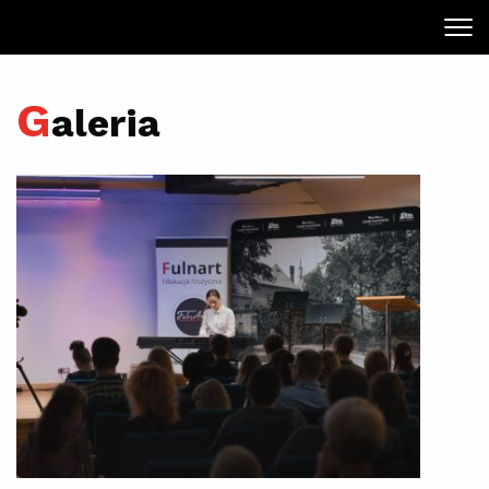
G
aleria